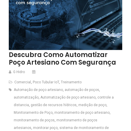
Descubra Como Automatizar
Poço Artesiano Com Segurança
G Hidro
Comercial
,
Poco Tubular IoT
,
Treinamento
Automação de poço artesiano
,
automação de poços
,
automatização
,
Automatização de poço artesiano
,
controle a
distancia
,
gestão de recursos hídricos
,
medição de poço
,
Monitoramento de Poço
,
monitoramento de poço artesiano
,
monitoramento de poços
,
monitoramento de poços
artesianos
,
monitorar poço
,
sistema de monitoramento de