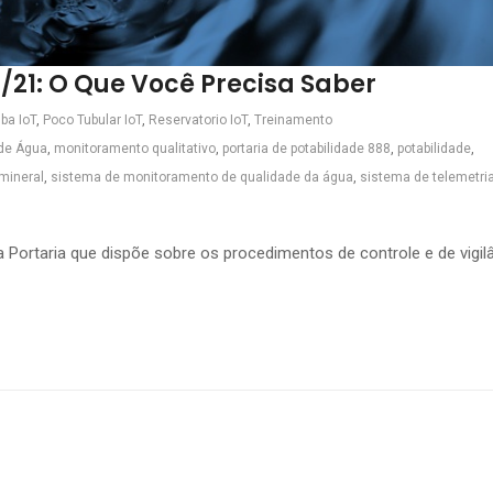
/21: O Que Você Precisa Saber
ba IoT
,
Poco Tubular IoT
,
Reservatorio IoT
,
Treinamento
de Água
,
monitoramento qualitativo
,
portaria de potabilidade 888
,
potabilidade
,
mineral
,
sistema de monitoramento de qualidade da água
,
sistema de telemetri
a Portaria que dispõe sobre os procedimentos de controle e de vigil