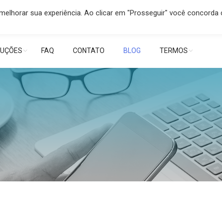
a melhorar sua experiência. Ao clicar em "Prosseguir" você concorda
contato@ghidro.com.br
) 3471-2696 / 99126-8554
LUÇÕES
FAQ
CONTATO
BLOG
TERMOS